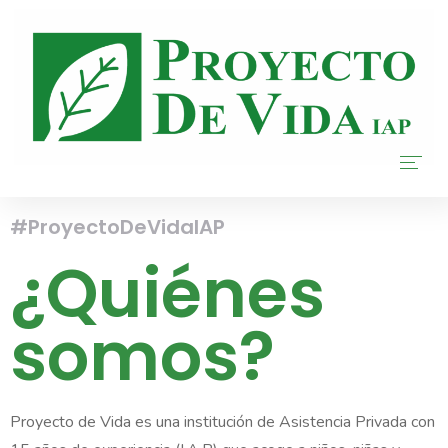
#ProyectoDeVidaIAP
Inicio
¿Quiénes
Nosotros
somos?
Donar
Transparencia
Proyecto de Vida es una institución de Asistencia Privada con
Blog